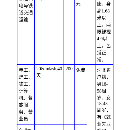
元
康，身
电与铁
高1.68
道交通
米以
运输
上，两
眼裸视
4.9以
上，色
觉正
常。
20&mdash;40
200
电工、
免费
河北省
天
焊工、
户籍，
钳工、
男18-
计算
58周
机、餐
岁，女
18-48
旅服
周岁，
务、营
有《就
业员
业失业