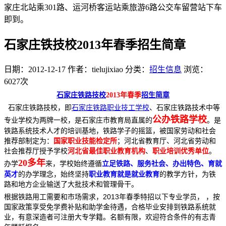
家庄北站乘301路、运河桥客运站乘旅游6路公交车留营站下车
即到。
石家庄铁技校2013年春季招生简章
日期：2012-12-17
作者：tielujixiao
分类：
招生信息
浏览：
6027次
石家庄铁路技校
2013年春季
招生简章
石家庄铁路技校，即
石家庄铁路职业技工学校
、石家庄铁路技术中等
公办铁路学校
专业学校为两牌一校，是石家庄市教育局直属的
。是
铁路系统技术人才的培训基地，铁路学子的摇篮，被国家劳动和社会
推荐部制定为：
；河北省教育厅、河北省劳动和
国家职业技能检定所
社会推荐厅授予学校
、
。
河北省最佳职业教育机构
职业培训优秀单位
20
多年
办学
来，学校始终遵循
立足铁路、服务社会、办出特色、育就
的办学理念，始终坚持
的教学方针，为铁
英才
职业教育就是就业教育
路和地方企业输送了大批技术和管理骨干。
根据铁路用工需要和市场需求，2013年春季特招以下专业学员， ，按
国家政策享受免学费补贴和助学金待遇，合格毕业安排到铁路系统就
业，有意深造者可注册大专学籍。名额有限，欢迎符合条件的有志青