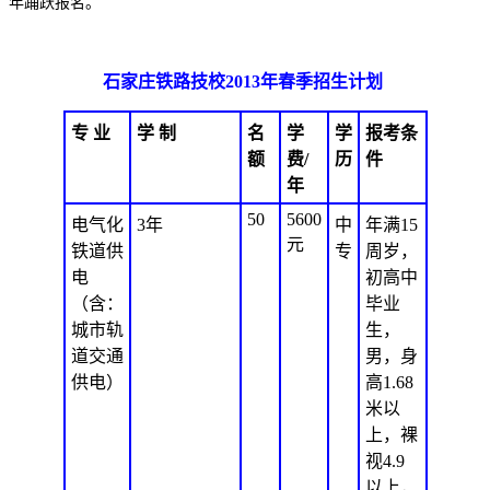
年踊跃报名。
石家庄铁路技校2013年春季招生计划
专 业
学 制
名
学
学
报考条
额
费/
历
件
年
50
5600
电气化
3年
中
年满15
元
铁道供
专
周岁，
电
初高中
（含：
毕业
城市轨
生，
道交通
男，身
供电）
高1.68
米以
上，裸
视4.9
以上，