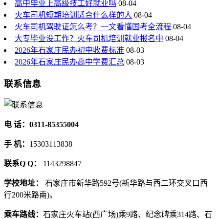
高中毕业上高级技工好就业吗
08-04
火车司机短期培训适合什么样的人
08-04
火车司机驾驶证怎么考？一文看懂国考全流程
08-04
大专毕业没工作？火车司机培训就业报名中
08-04
2026年石家庄民办初中收费标准
08-03
2026年石家庄民办高中学费汇总
08-03
联系信息
电 话：0311-85355004
手 机：
15303113838
联系Q Q：
1143298847
学校地址：
石家庄市新华路592号(新华路与西二环交叉口西
行200米路南)。
乘车路线：
石家庄火车站(西广场)乘9路、纪念碑乘314路、石