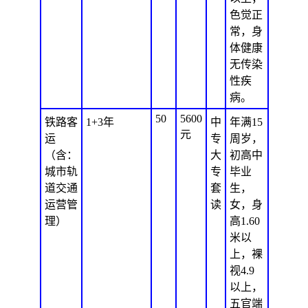
色觉正
常，身
体健康
无传染
性疾
病。
50
5600
铁路客
1+3年
中
年满15
元
运
专
周岁，
（含：
大
初高中
城市轨
专
毕业
道交通
套
生，
运营管
读
女，身
理）
高1.60
米以
上，裸
视4.9
以上，
五官端