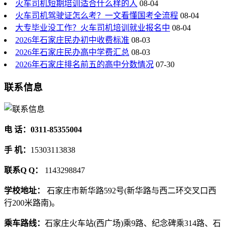
火车司机短期培训适合什么样的人
08-04
火车司机驾驶证怎么考？一文看懂国考全流程
08-04
大专毕业没工作？火车司机培训就业报名中
08-04
2026年石家庄民办初中收费标准
08-03
2026年石家庄民办高中学费汇总
08-03
2026年石家庄排名前五的高中分数情况
07-30
联系信息
电 话：0311-85355004
手 机：
15303113838
联系Q Q：
1143298847
学校地址：
石家庄市新华路592号(新华路与西二环交叉口西
行200米路南)。
乘车路线：
石家庄火车站(西广场)乘9路、纪念碑乘314路、石