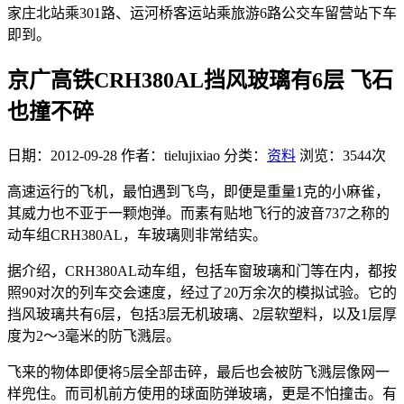
家庄北站乘301路、运河桥客运站乘旅游6路公交车留营站下车
即到。
京广高铁CRH380AL挡风玻璃有6层 飞石
也撞不碎
日期：2012-09-28
作者：tielujixiao
分类：
资料
浏览：3544次
高速运行的飞机，最怕遇到飞鸟，即便是重量1克的小麻雀，
其威力也不亚于一颗炮弹。而素有贴地飞行的波音737之称的
动车组CRH380AL，车玻璃则非常结实。
据介绍，CRH380AL动车组，包括车窗玻璃和门等在内，都按
照90对次的列车交会速度，经过了20万余次的模拟试验。它的
挡风玻璃共有6层，包括3层无机玻璃、2层软塑料，以及1层厚
度为2～3毫米的防飞溅层。
飞来的物体即便将5层全部击碎，最后也会被防飞溅层像网一
样兜住。而司机前方使用的球面防弹玻璃，更是不怕撞击。有