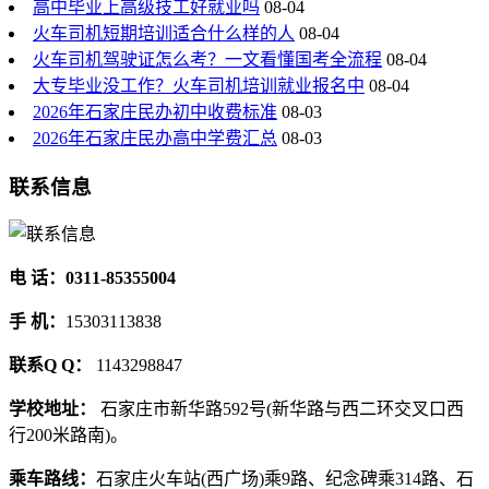
高中毕业上高级技工好就业吗
08-04
火车司机短期培训适合什么样的人
08-04
火车司机驾驶证怎么考？一文看懂国考全流程
08-04
大专毕业没工作？火车司机培训就业报名中
08-04
2026年石家庄民办初中收费标准
08-03
2026年石家庄民办高中学费汇总
08-03
联系信息
电 话：0311-85355004
手 机：
15303113838
联系Q Q：
1143298847
学校地址：
石家庄市新华路592号(新华路与西二环交叉口西
行200米路南)。
乘车路线：
石家庄火车站(西广场)乘9路、纪念碑乘314路、石