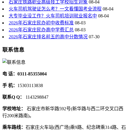
石家庄铁路职业高级技工学校招生对象
08-04
火车司机驾驶证怎么考？一文看懂国考全流程
08-04
大专毕业没工作？火车司机培训就业报名中
08-04
2026年石家庄民办初中收费标准
08-03
2026年石家庄民办高中学费汇总
08-03
2026年石家庄排名前五的高中分数情况
07-30
联系信息
电 话：0311-85355004
手 机：
15303113838
联系Q Q：
1143298847
学校地址：
石家庄市新华路592号(新华路与西二环交叉口西
行200米路南)。
乘车路线：
石家庄火车站(西广场)乘9路、纪念碑乘314路、石