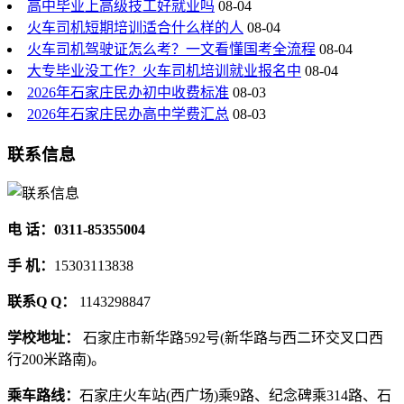
高中毕业上高级技工好就业吗
08-04
火车司机短期培训适合什么样的人
08-04
火车司机驾驶证怎么考？一文看懂国考全流程
08-04
大专毕业没工作？火车司机培训就业报名中
08-04
2026年石家庄民办初中收费标准
08-03
2026年石家庄民办高中学费汇总
08-03
联系信息
电 话：0311-85355004
手 机：
15303113838
联系Q Q：
1143298847
学校地址：
石家庄市新华路592号(新华路与西二环交叉口西
行200米路南)。
乘车路线：
石家庄火车站(西广场)乘9路、纪念碑乘314路、石