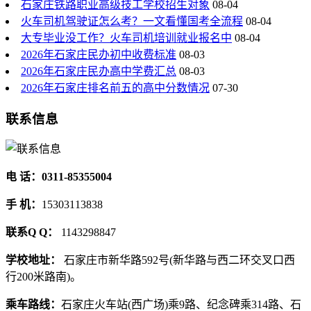
石家庄铁路职业高级技工学校招生对象
08-04
火车司机驾驶证怎么考？一文看懂国考全流程
08-04
大专毕业没工作？火车司机培训就业报名中
08-04
2026年石家庄民办初中收费标准
08-03
2026年石家庄民办高中学费汇总
08-03
2026年石家庄排名前五的高中分数情况
07-30
联系信息
电 话：0311-85355004
手 机：
15303113838
联系Q Q：
1143298847
学校地址：
石家庄市新华路592号(新华路与西二环交叉口西
行200米路南)。
乘车路线：
石家庄火车站(西广场)乘9路、纪念碑乘314路、石