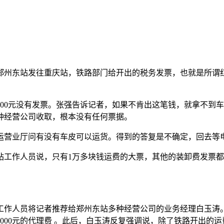
州东站发往重庆站，铁路部门给开出的税务发票，也就是所谓红色
2300元没有发票。张强告诉记者，如果不肯出这笔钱，就拿不到
种经营公司收取，根本没有任何票据。
运营业厅问有没有车皮可以运货。得到的答复是不确定，回去等
站工作人员说，只有1万多块钱运费的大票，其他的装卸费发票
工作人员将记者推荐给郑州东站多种经营公司的业务经理白玉涛
00元的代理费 。此后，白玉涛反复强调说，除了铁路开出的运