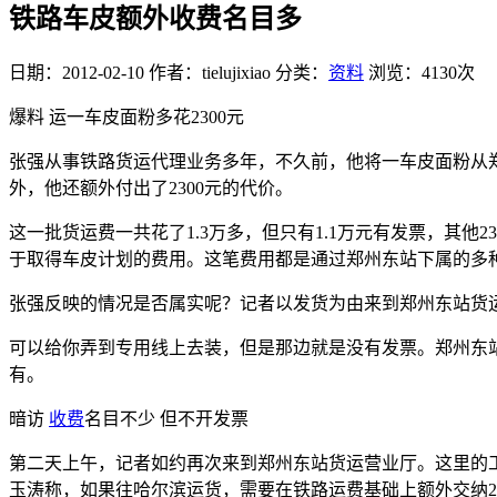
铁路车皮额外收费名目多
日期：2012-02-10
作者：tielujixiao
分类：
资料
浏览：4130次
爆料 运一车皮面粉多花2300元
张强从事铁路货运代理业务多年，不久前，他将一车皮面粉从郑
外，他还额外付出了2300元的代价。
这一批货运费一共花了1.3万多，但只有1.1万元有发票，其他
于取得车皮计划的费用。这笔费用都是通过郑州东站下属的多
张强反映的情况是否属实呢？记者以发货为由来到郑州东站货
可以给你弄到专用线上去装，但是那边就是没有发票。郑州东
有。
暗访
收费
名目不少 但不开发票
第二天上午，记者如约再次来到郑州东站货运营业厅。这里的
玉涛称，如果往哈尔滨运货，需要在铁路运费基础上额外交纳20