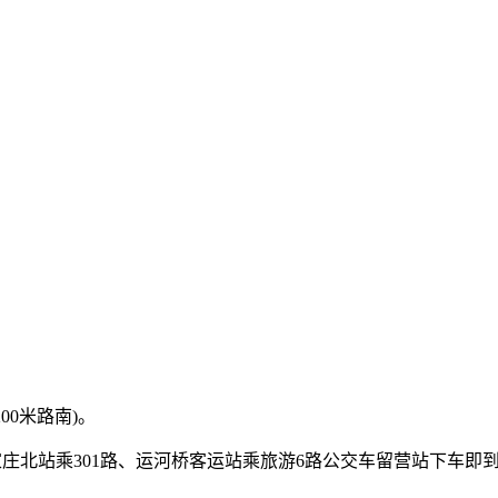
00米路南)。
石家庄北站乘301路、运河桥客运站乘旅游6路公交车留营站下车即