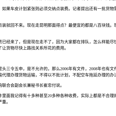
如果车皮计划紧张则必须交纳点装费。记者提出还有一批货物需
点装就回不来。现在走昆明那面得点？最便宜的都是八百块钱。
货已经来了，但是现在走不了，因为大家都在排队，怎么样能尽
了让货物尽快上路找关系所花的费用。
头三令五申，是不允许的，那么2006年有文件，2008年也有
输代理办理货物运输，不得以不批计划，不配空车拖延办理的办
购联合会副会长兼秘书长崔忠付说。
件里面我记得有十多种甚至20多种各种收费，实际上都是不合理
严重。