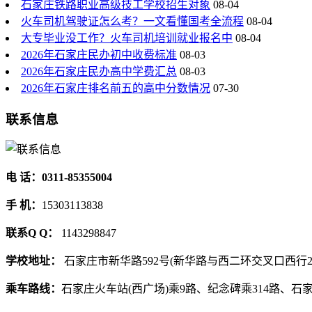
石家庄铁路职业高级技工学校招生对象
08-04
火车司机驾驶证怎么考？一文看懂国考全流程
08-04
大专毕业没工作？火车司机培训就业报名中
08-04
2026年石家庄民办初中收费标准
08-03
2026年石家庄民办高中学费汇总
08-03
2026年石家庄排名前五的高中分数情况
07-30
联系信息
电 话：0311-85355004
手 机：
15303113838
联系Q Q：
1143298847
学校地址：
石家庄市新华路592号(新华路与西二环交叉口西行2
乘车路线：
石家庄火车站(西广场)乘9路、纪念碑乘314路、