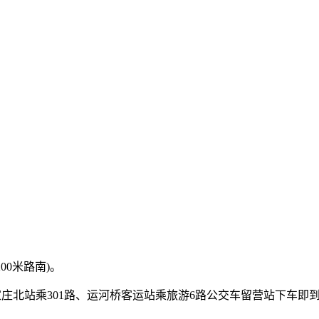
00米路南)。
石家庄北站乘301路、运河桥客运站乘旅游6路公交车留营站下车即