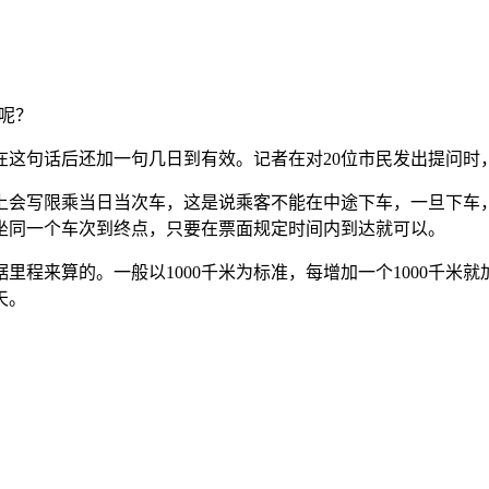
呢？
这句话后还加一句几日到有效。记者在对20位市民发出提问时
上会写限乘当日当次车，这是说乘客不能在中途下车，一旦下车
坐同一个车次到终点，只要在票面规定时间内到达就可以。
来算的。一般以1000千米为标准，每增加一个1000千米就加一
天。