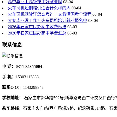
高中毕业上高级技工好就业吗
08-04
火车司机短期培训适合什么样的人
08-04
火车司机驾驶证怎么考？一文看懂国考全流程
08-04
大专毕业没工作？火车司机培训就业报名中
08-04
2026年石家庄民办初中收费标准
08-03
2026年石家庄民办高中学费汇总
08-03
联系信息
电 话：0311-85355004
手 机：
15303113838
联系Q Q：
1143298847
学校地址：
石家庄市新华路592号(新华路与西二环交叉口西行2
乘车路线：
石家庄火车站(西广场)乘9路、纪念碑乘314路、