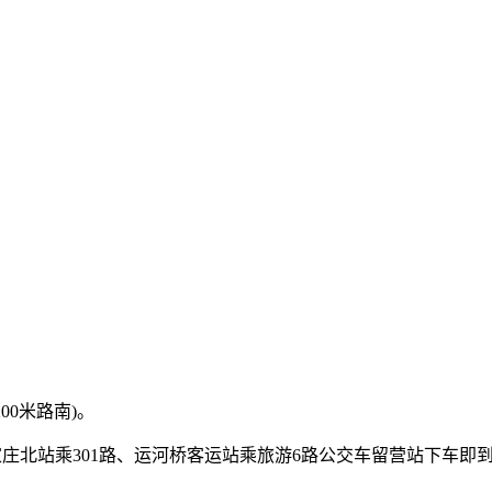
00米路南)。
石家庄北站乘301路、运河桥客运站乘旅游6路公交车留营站下车即