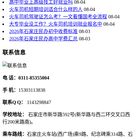
高中毕业上高级技工好就业吗
08-04
火车司机短期培训适合什么样的人
08-04
火车司机驾驶证怎么考？一文看懂国考全流程
08-04
大专毕业没工作？火车司机培训就业报名中
08-04
2026年石家庄民办初中收费标准
08-03
2026年石家庄民办高中学费汇总
08-03
联系信息
电 话：0311-85355004
手 机：
15303113838
联系Q Q：
1143298847
学校地址：
石家庄市新华路592号(新华路与西二环交叉口西
行200米路南)。
乘车路线：
石家庄火车站(西广场)乘9路、纪念碑乘314路、石