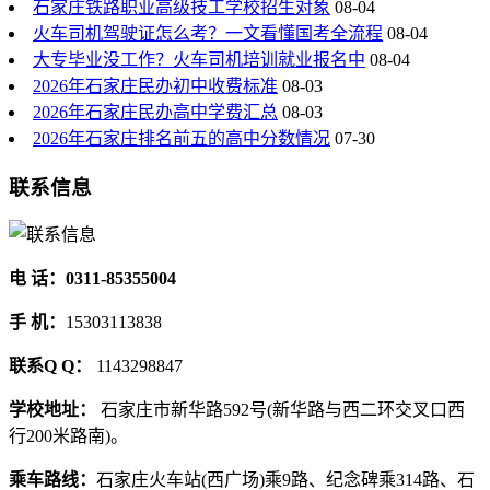
石家庄铁路职业高级技工学校招生对象
08-04
火车司机驾驶证怎么考？一文看懂国考全流程
08-04
大专毕业没工作？火车司机培训就业报名中
08-04
2026年石家庄民办初中收费标准
08-03
2026年石家庄民办高中学费汇总
08-03
2026年石家庄排名前五的高中分数情况
07-30
联系信息
电 话：0311-85355004
手 机：
15303113838
联系Q Q：
1143298847
学校地址：
石家庄市新华路592号(新华路与西二环交叉口西
行200米路南)。
乘车路线：
石家庄火车站(西广场)乘9路、纪念碑乘314路、石