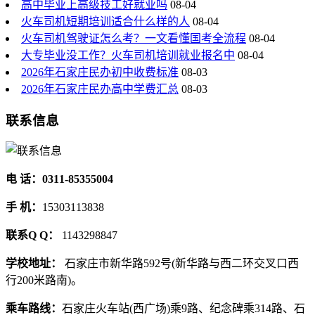
高中毕业上高级技工好就业吗
08-04
火车司机短期培训适合什么样的人
08-04
火车司机驾驶证怎么考？一文看懂国考全流程
08-04
大专毕业没工作？火车司机培训就业报名中
08-04
2026年石家庄民办初中收费标准
08-03
2026年石家庄民办高中学费汇总
08-03
联系信息
电 话：0311-85355004
手 机：
15303113838
联系Q Q：
1143298847
学校地址：
石家庄市新华路592号(新华路与西二环交叉口西
行200米路南)。
乘车路线：
石家庄火车站(西广场)乘9路、纪念碑乘314路、石