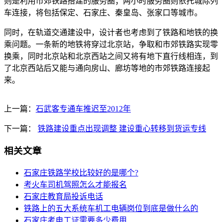
则是利用市郊铁路搭建的服务圈；两小时服务圈则依托城际列
车连接，将包括保定、石家庄、秦皇岛、张家口等城市。
同时，在轨道交通建设中，设计者也考虑到了铁路和地铁的换
乘问题。一条新的地铁将穿过北京站，争取和市郊铁路实现零
换乘，同时北京站和北京西站之间又将有地下直行线相连，到
了北京西站后又能与通向房山、廊坊等地的市郊铁路连接起
来。
上一篇：
石武客专通车推迟至2012年
下一篇：
铁路建设重点出现调整 建设重心转移到货运专线
相关文章
石家庄铁路学校比较好的是哪个?
考火车司机驾照怎么才能报名
石家庄教育局投诉电话
铁路上的五大系统车机工电辆岗位到底是做什么的
石家庄考电工证需要多少费用