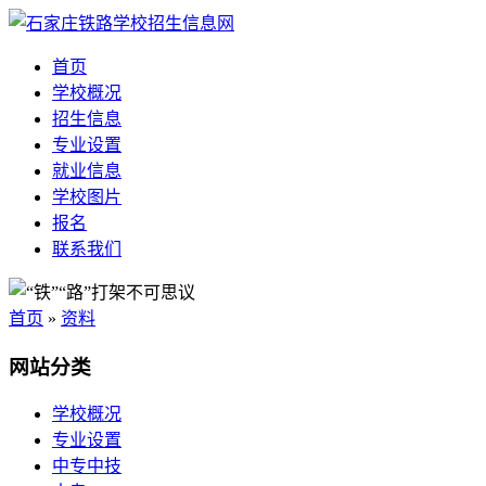
首页
学校概况
招生信息
专业设置
就业信息
学校图片
报名
联系我们
首页
»
资料
网站分类
学校概况
专业设置
中专中技