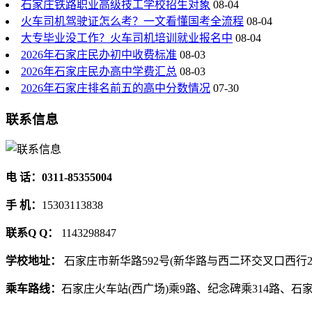
石家庄铁路职业高级技工学校招生对象
08-04
火车司机驾驶证怎么考？一文看懂国考全流程
08-04
大专毕业没工作？火车司机培训就业报名中
08-04
2026年石家庄民办初中收费标准
08-03
2026年石家庄民办高中学费汇总
08-03
2026年石家庄排名前五的高中分数情况
07-30
联系信息
电 话：0311-85355004
手 机：
15303113838
联系Q Q：
1143298847
学校地址：
石家庄市新华路592号(新华路与西二环交叉口西行2
乘车路线：
石家庄火车站(西广场)乘9路、纪念碑乘314路、