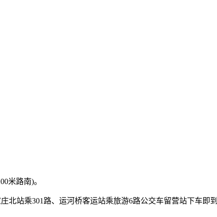
00米路南)。
石家庄北站乘301路、运河桥客运站乘旅游6路公交车留营站下车即