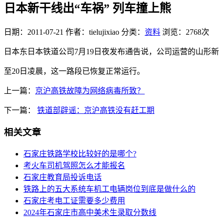
日本新干线出“车祸” 列车撞上熊
日期：2011-07-21
作者：tielujixiao
分类：
资料
浏览：2768次
日本东日本铁道公司7月19日夜发布通告说，公司运营的山形
至20日凌晨，这一路段已恢复正常运行。
上一篇：
京沪高铁故障为网络病毒所致？
下一篇：
铁道部辟谣：京沪高铁没有赶工期
相关文章
石家庄铁路学校比较好的是哪个?
考火车司机驾照怎么才能报名
石家庄教育局投诉电话
铁路上的五大系统车机工电辆岗位到底是做什么的
石家庄考电工证需要多少费用
2024年石家庄市高中美术生录取分数线