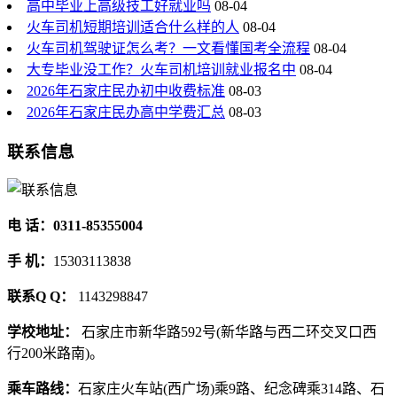
高中毕业上高级技工好就业吗
08-04
火车司机短期培训适合什么样的人
08-04
火车司机驾驶证怎么考？一文看懂国考全流程
08-04
大专毕业没工作？火车司机培训就业报名中
08-04
2026年石家庄民办初中收费标准
08-03
2026年石家庄民办高中学费汇总
08-03
联系信息
电 话：0311-85355004
手 机：
15303113838
联系Q Q：
1143298847
学校地址：
石家庄市新华路592号(新华路与西二环交叉口西
行200米路南)。
乘车路线：
石家庄火车站(西广场)乘9路、纪念碑乘314路、石