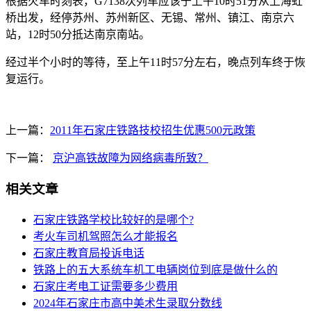
根据火车时刻表，G7138次列车应该于上午10时51分从上海虹
桥出发，经停苏州、苏州新区、无锡、常州、镇江、南京六
站，12时50分抵达南京南站。
经过半个小时的等待，至上午11时57分左右，晚点列车终于恢
复运行。
上一篇：
2011年石家庄铁路技校招生优惠500元政策
下一篇：
京沪高铁故障为网络病毒所致？
相关文章
石家庄铁路学校比较好的是哪个?
考火车司机驾照怎么才能报名
石家庄教育局投诉电话
铁路上的五大系统车机工电辆岗位到底是做什么的
石家庄考电工证需要多少费用
2024年石家庄市高中美术生录取分数线