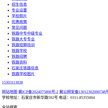
招生信息
专业设置
学校照片
优惠政策
常见问题
铁路中专中级专业
铁路大专专业
铁路短期培训
铁路学校
铁路招聘
铁路资料
石家庄铁路信息
铁路学校图片
15303113838
网站地图
冀ICP备2024075806号-2
冀公网安备13012302000748
学校地址：石家庄市新华路592号 电话：0311-85355004
全站搜索