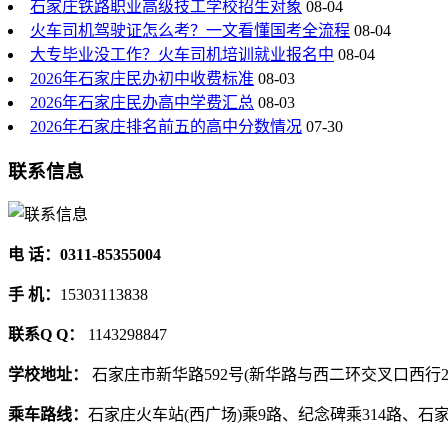
石家庄铁路职业高级技工学校招生对象
08-04
火车司机驾驶证怎么考？一文看懂国考全流程
08-04
大专毕业没工作？火车司机培训就业报名中
08-04
2026年石家庄民办初中收费标准
08-03
2026年石家庄民办高中学费汇总
08-03
2026年石家庄排名前五的高中分数情况
07-30
联系信息
电 话：0311-85355004
手 机：
15303113838
联系Q Q：
1143298847
学校地址：
石家庄市新华路592号(新华路与西二环交叉口西行2
乘车路线：
石家庄火车站(西广场)乘9路、纪念碑乘314路、