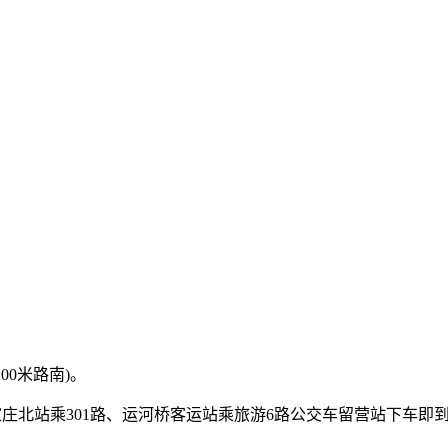
00米路南)。
石家庄北站乘301路、运河桥客运站乘旅游6路公交车留营站下车即