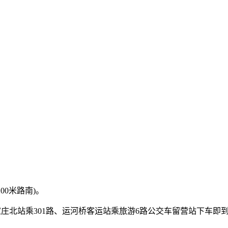
00米路南)。
石家庄北站乘301路、运河桥客运站乘旅游6路公交车留营站下车即