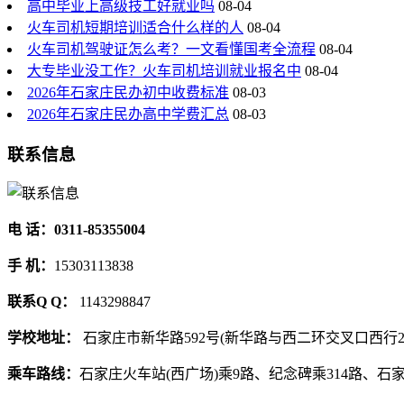
高中毕业上高级技工好就业吗
08-04
火车司机短期培训适合什么样的人
08-04
火车司机驾驶证怎么考？一文看懂国考全流程
08-04
大专毕业没工作？火车司机培训就业报名中
08-04
2026年石家庄民办初中收费标准
08-03
2026年石家庄民办高中学费汇总
08-03
联系信息
电 话：0311-85355004
手 机：
15303113838
联系Q Q：
1143298847
学校地址：
石家庄市新华路592号(新华路与西二环交叉口西行2
乘车路线：
石家庄火车站(西广场)乘9路、纪念碑乘314路、