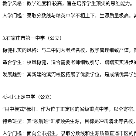
教学风格：教学难度和 较高，旨在培养学生顶尖的思维能力。
入学门槛：录取分数线与精英中学不相上下，生源质量极高。其
3.石家庄市第一中学（公立）
稳健扎实的风格：与二中同为老牌名校，教学管理细致严谨，高
适合学生：校风稳健，适合需要老师细致引导、踏踏实实进步
发展趋势：其新建的滨河校区拓展了优质学位，是成绩优异学
4.河北正定中学（公立）
“县中模式”标杆：作为位于正定区的省级重点中学，以全寄宿
特色班型：其“领航班”汇聚顶尖生源，目标是冲击清北等名校
入学门槛：面向全市招生，录取分数线和生源质量直逼市区的传