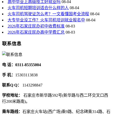
高中毕业上高级技工好就业吗
08-04
火车司机短期培训适合什么样的人
08-04
火车司机驾驶证怎么考？一文看懂国考全流程
08-04
大专毕业没工作？火车司机培训就业报名中
08-04
2026年石家庄民办初中收费标准
08-03
2026年石家庄民办高中学费汇总
08-03
联系信息
电 话：0311-85355004
手 机：
15303113838
联系Q Q：
1143298847
学校地址：
石家庄市新华路592号(新华路与西二环交叉口西
行200米路南)。
乘车路线：
石家庄火车站(西广场)乘9路、纪念碑乘314路、石