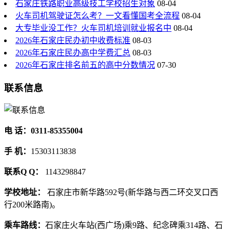
石家庄铁路职业高级技工学校招生对象
08-04
火车司机驾驶证怎么考？一文看懂国考全流程
08-04
大专毕业没工作？火车司机培训就业报名中
08-04
2026年石家庄民办初中收费标准
08-03
2026年石家庄民办高中学费汇总
08-03
2026年石家庄排名前五的高中分数情况
07-30
联系信息
电 话：0311-85355004
手 机：
15303113838
联系Q Q：
1143298847
学校地址：
石家庄市新华路592号(新华路与西二环交叉口西
行200米路南)。
乘车路线：
石家庄火车站(西广场)乘9路、纪念碑乘314路、石