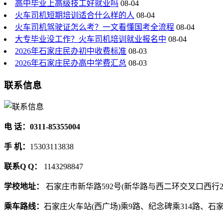
高中毕业上高级技工好就业吗
08-04
火车司机短期培训适合什么样的人
08-04
火车司机驾驶证怎么考？一文看懂国考全流程
08-04
大专毕业没工作？火车司机培训就业报名中
08-04
2026年石家庄民办初中收费标准
08-03
2026年石家庄民办高中学费汇总
08-03
联系信息
电 话：0311-85355004
手 机：
15303113838
联系Q Q：
1143298847
学校地址：
石家庄市新华路592号(新华路与西二环交叉口西行2
乘车路线：
石家庄火车站(西广场)乘9路、纪念碑乘314路、