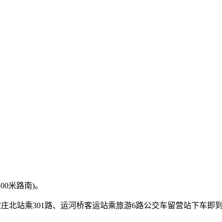
00米路南)。
石家庄北站乘301路、运河桥客运站乘旅游6路公交车留营站下车即