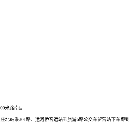
00米路南)。
石家庄北站乘301路、运河桥客运站乘旅游6路公交车留营站下车即