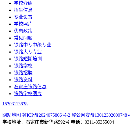
学校介绍
招生信息
专业设置
学校照片
优惠政策
常见问题
铁路中专中级专业
铁路大专专业
铁路短期培训
铁路学校
铁路招聘
铁路资料
石家庄铁路信息
铁路学校图片
15303113838
网站地图
冀ICP备2024075806号-2
冀公网安备13012302000748
学校地址：石家庄市新华路592号 电话：0311-85355004