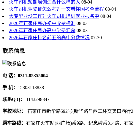
火车司机短期培训适合什么样的人
08-04
火车司机驾驶证怎么考？一文看懂国考全流程
08-04
大专毕业没工作？火车司机培训就业报名中
08-04
2026年石家庄民办初中收费标准
08-03
2026年石家庄民办高中学费汇总
08-03
2026年石家庄排名前五的高中分数情况
07-30
联系信息
电 话：0311-85355004
手 机：
15303113838
联系Q Q：
1143298847
学校地址：
石家庄市新华路592号(新华路与西二环交叉口西行2
乘车路线：
石家庄火车站(西广场)乘9路、纪念碑乘314路、