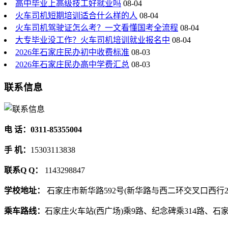
高中毕业上高级技工好就业吗
08-04
火车司机短期培训适合什么样的人
08-04
火车司机驾驶证怎么考？一文看懂国考全流程
08-04
大专毕业没工作？火车司机培训就业报名中
08-04
2026年石家庄民办初中收费标准
08-03
2026年石家庄民办高中学费汇总
08-03
联系信息
电 话：0311-85355004
手 机：
15303113838
联系Q Q：
1143298847
学校地址：
石家庄市新华路592号(新华路与西二环交叉口西行2
乘车路线：
石家庄火车站(西广场)乘9路、纪念碑乘314路、