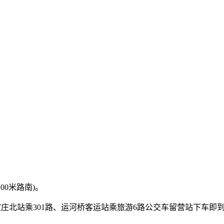
00米路南)。
石家庄北站乘301路、运河桥客运站乘旅游6路公交车留营站下车即