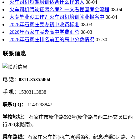
火车司机短期培训适合什么样的人
08-04
火车司机驾驶证怎么考？一文看懂国考全流程
08-04
大专毕业没工作？火车司机培训就业报名中
08-04
2026年石家庄民办初中收费标准
08-03
2026年石家庄民办高中学费汇总
08-03
2026年石家庄排名前五的高中分数情况
07-30
联系信息
电 话：0311-85355004
手 机：
15303113838
联系Q Q：
1143298847
学校地址：
石家庄市新华路592号(新华路与西二环交叉口西
行200米路南)。
乘车路线：
石家庄火车站(西广场)乘9路、纪念碑乘314路、石