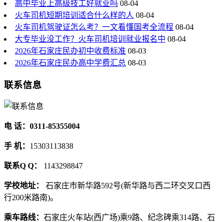
高中毕业上高级技工好就业吗
08-04
火车司机短期培训适合什么样的人
08-04
火车司机驾驶证怎么考？一文看懂国考全流程
08-04
大专毕业没工作？火车司机培训就业报名中
08-04
2026年石家庄民办初中收费标准
08-03
2026年石家庄民办高中学费汇总
08-03
联系信息
电 话：0311-85355004
手 机：
15303113838
联系Q Q：
1143298847
学校地址：
石家庄市新华路592号(新华路与西二环交叉口西
行200米路南)。
乘车路线：
石家庄火车站(西广场)乘9路、纪念碑乘314路、石