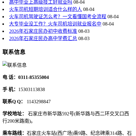
高中毕业上高级技工好就业吗
08-04
火车司机短期培训适合什么样的人
08-04
火车司机驾驶证怎么考？一文看懂国考全流程
08-04
大专毕业没工作？火车司机培训就业报名中
08-04
2026年石家庄民办初中收费标准
08-03
2026年石家庄民办高中学费汇总
08-03
联系信息
电 话：0311-85355004
手 机：
15303113838
联系Q Q：
1143298847
学校地址：
石家庄市新华路592号(新华路与西二环交叉口西
行200米路南)。
乘车路线：
石家庄火车站(西广场)乘9路、纪念碑乘314路、石