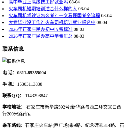
高中毕业上高级技工好就业吗
08-04
火车司机短期培训适合什么样的人
08-04
火车司机驾驶证怎么考？一文看懂国考全流程
08-04
大专毕业没工作？火车司机培训就业报名中
08-04
2026年石家庄民办初中收费标准
08-03
2026年石家庄民办高中学费汇总
08-03
联系信息
电 话：0311-85355004
手 机：
15303113838
联系Q Q：
1143298847
学校地址：
石家庄市新华路592号(新华路与西二环交叉口西
行200米路南)。
乘车路线：
石家庄火车站(西广场)乘9路、纪念碑乘314路、石