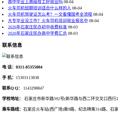
高中毕业上高级技工好就业吗
08-04
火车司机短期培训适合什么样的人
08-04
火车司机驾驶证怎么考？一文看懂国考全流程
08-04
大专毕业没工作？火车司机培训就业报名中
08-04
2026年石家庄民办初中收费标准
08-03
2026年石家庄民办高中学费汇总
08-03
联系信息
电 话：0311-85355004
手 机：
15303113838
联系Q Q：
1143298847
学校地址：
石家庄市新华路592号(新华路与西二环交叉口西行2
乘车路线：
石家庄火车站(西广场)乘9路、纪念碑乘314路、