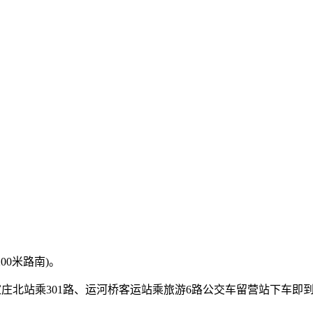
00米路南)。
石家庄北站乘301路、运河桥客运站乘旅游6路公交车留营站下车即