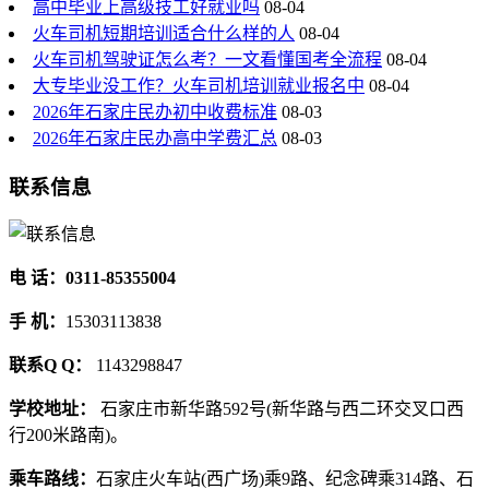
高中毕业上高级技工好就业吗
08-04
火车司机短期培训适合什么样的人
08-04
火车司机驾驶证怎么考？一文看懂国考全流程
08-04
大专毕业没工作？火车司机培训就业报名中
08-04
2026年石家庄民办初中收费标准
08-03
2026年石家庄民办高中学费汇总
08-03
联系信息
电 话：0311-85355004
手 机：
15303113838
联系Q Q：
1143298847
学校地址：
石家庄市新华路592号(新华路与西二环交叉口西
行200米路南)。
乘车路线：
石家庄火车站(西广场)乘9路、纪念碑乘314路、石