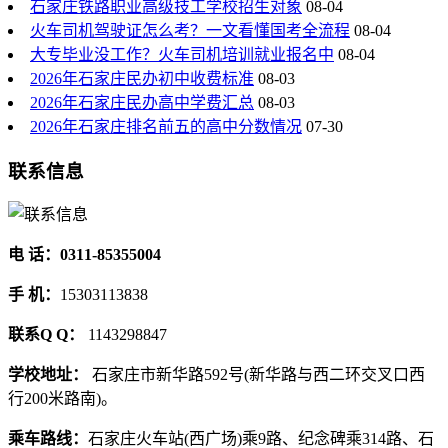
石家庄铁路职业高级技工学校招生对象
08-04
火车司机驾驶证怎么考？一文看懂国考全流程
08-04
大专毕业没工作？火车司机培训就业报名中
08-04
2026年石家庄民办初中收费标准
08-03
2026年石家庄民办高中学费汇总
08-03
2026年石家庄排名前五的高中分数情况
07-30
联系信息
电 话：0311-85355004
手 机：
15303113838
联系Q Q：
1143298847
学校地址：
石家庄市新华路592号(新华路与西二环交叉口西
行200米路南)。
乘车路线：
石家庄火车站(西广场)乘9路、纪念碑乘314路、石