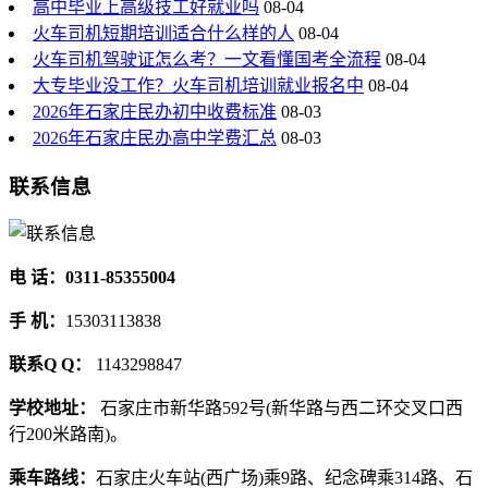
高中毕业上高级技工好就业吗
08-04
火车司机短期培训适合什么样的人
08-04
火车司机驾驶证怎么考？一文看懂国考全流程
08-04
大专毕业没工作？火车司机培训就业报名中
08-04
2026年石家庄民办初中收费标准
08-03
2026年石家庄民办高中学费汇总
08-03
联系信息
电 话：0311-85355004
手 机：
15303113838
联系Q Q：
1143298847
学校地址：
石家庄市新华路592号(新华路与西二环交叉口西
行200米路南)。
乘车路线：
石家庄火车站(西广场)乘9路、纪念碑乘314路、石