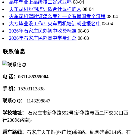
高中毕业上高级技工好就业吗
08-04
火车司机短期培训适合什么样的人
08-04
火车司机驾驶证怎么考？一文看懂国考全流程
08-04
大专毕业没工作？火车司机培训就业报名中
08-04
2026年石家庄民办初中收费标准
08-03
2026年石家庄民办高中学费汇总
08-03
联系信息
电 话：0311-85355004
手 机：
15303113838
联系Q Q：
1143298847
学校地址：
石家庄市新华路592号(新华路与西二环交叉口西
行200米路南)。
乘车路线：
石家庄火车站(西广场)乘9路、纪念碑乘314路、石