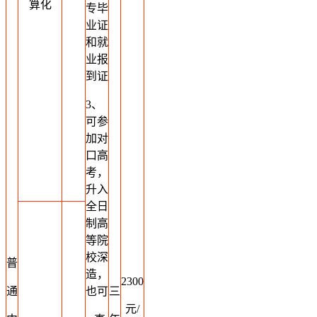
算化
专毕
业证
和就
业报
到证
3、
可参
加对
口高
考，
升入
全日
制高
等院
校深
普
造，
2300
通
也可
三
元/