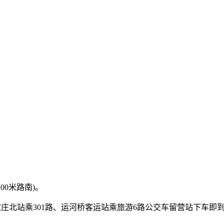
00米路南)。
石家庄北站乘301路、运河桥客运站乘旅游6路公交车留营站下车即