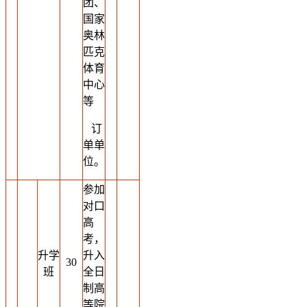
团、
国家
奥林
匹克
体育
中心
等
订
单单
位。
参加
对口
高
考，
升学
升入
30
班
全日
制高
等院