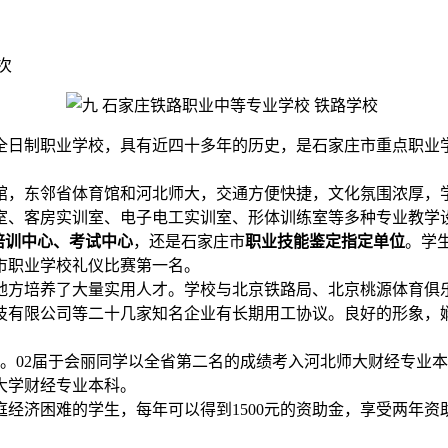
次
全日制职业学校，具有近四十多年的历史，是石家庄市重点职业
馆，东邻省体育馆和河北师大，交通方便快捷，文化氛围浓厚，
室、客房实训室、电子电工实训室、形体训练室等多种专业教学
T培训中心、考试中心
，还是石家庄市
职业技能鉴定指定单位
。学
市职业学校礼仪比赛第一名。
地方培养了大量实用人才。学校与北京铁路局、北京桃源体育俱
技有限公司等二十几家知名企业有长期用工协议。良好的形象，娴
以上。02届于会丽同学以全省第二名的成绩考入河北师大财经专业
大学财经专业本科。
庭经济困难的学生，每年可以得到1500元的资助金，享受两年