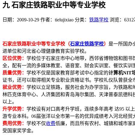
九 石家庄铁路职业中等专业学校
日期：2009-10-29
作者：tielujixiao
分类：
铁路学校
浏览：6312
石家庄铁路职业中等专业学校（
石家庄铁路学校
）
是一所国办
进单位和河北省心理健康教育实验学校。
区位优势：
学校位于石家庄市中心地带，西邻省博物馆和图书
全，配有一流的多媒体教室、语音室、财会实训室、餐饮实训
质量优势：
学校不仅是国家教育部考试中心指定的
计算机NI
证书，还可以取得相关专业职业资格证书。学校礼仪队曾获全
就业优势：
学校以立足铁路，服务社会为办学宗旨，为铁路和
林匹克体育中心、人济集团和青岛海尔集团、天津普泰凯德科
以上。
升学优势：
学校设有对口高考升学班，连续多年高考 达95 
游专业本科。06届张洋以全市第一名的优异成绩考入河北经贸
费用优势：
学校不仅
收费
低廉，而且所有农村、城镇和城市家
受国家奖学金。