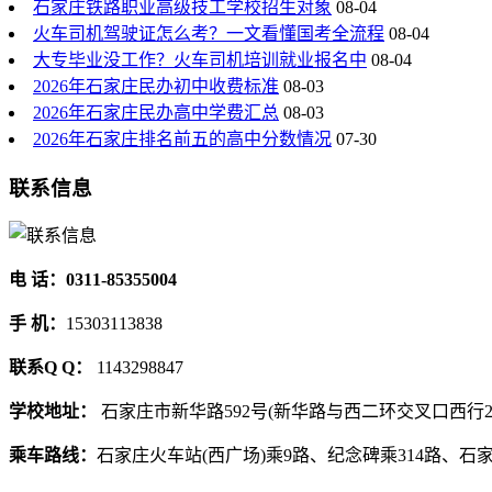
石家庄铁路职业高级技工学校招生对象
08-04
火车司机驾驶证怎么考？一文看懂国考全流程
08-04
大专毕业没工作？火车司机培训就业报名中
08-04
2026年石家庄民办初中收费标准
08-03
2026年石家庄民办高中学费汇总
08-03
2026年石家庄排名前五的高中分数情况
07-30
联系信息
电 话：0311-85355004
手 机：
15303113838
联系Q Q：
1143298847
学校地址：
石家庄市新华路592号(新华路与西二环交叉口西行2
乘车路线：
石家庄火车站(西广场)乘9路、纪念碑乘314路、