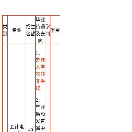
毕业
类
招生
待遇
学
专业
学费
别
名额
及去
制
向
1、
办理
入学
农转
非手
续
2、
毕业
后颁
发普
会计电
通中
40