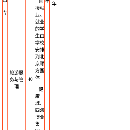
中
直
年
年
接就
专
业。
就业
的学
生由
学校
安排
到北
京颐
方园
旅游服
体
40
务与管
理
健
康
城、
四海
博业
集