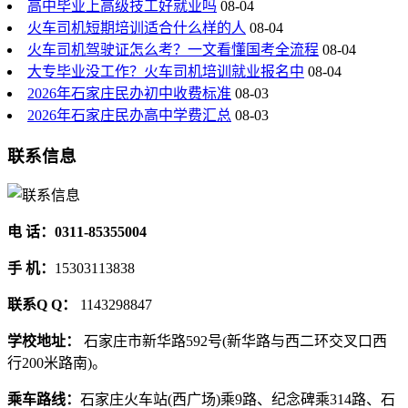
高中毕业上高级技工好就业吗
08-04
火车司机短期培训适合什么样的人
08-04
火车司机驾驶证怎么考？一文看懂国考全流程
08-04
大专毕业没工作？火车司机培训就业报名中
08-04
2026年石家庄民办初中收费标准
08-03
2026年石家庄民办高中学费汇总
08-03
联系信息
电 话：0311-85355004
手 机：
15303113838
联系Q Q：
1143298847
学校地址：
石家庄市新华路592号(新华路与西二环交叉口西
行200米路南)。
乘车路线：
石家庄火车站(西广场)乘9路、纪念碑乘314路、石