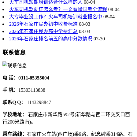
火车司机短期培训适合什么样的人
08-04
火车司机驾驶证怎么考？一文看懂国考全流程
08-04
大专毕业没工作？火车司机培训就业报名中
08-04
2026年石家庄民办初中收费标准
08-03
2026年石家庄民办高中学费汇总
08-03
2026年石家庄排名前五的高中分数情况
07-30
联系信息
电 话：0311-85355004
手 机：
15303113838
联系Q Q：
1143298847
学校地址：
石家庄市新华路592号(新华路与西二环交叉口西
行200米路南)。
乘车路线：
石家庄火车站(西广场)乘9路、纪念碑乘314路、石