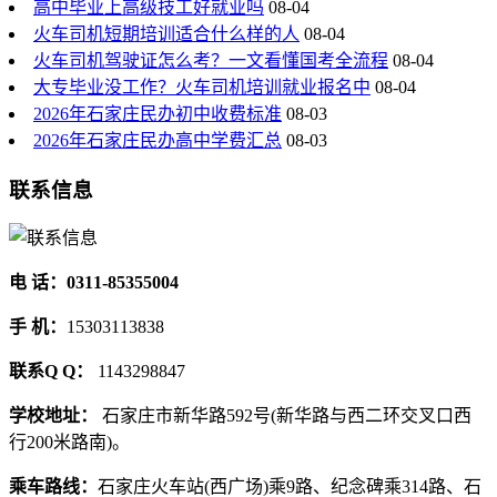
高中毕业上高级技工好就业吗
08-04
火车司机短期培训适合什么样的人
08-04
火车司机驾驶证怎么考？一文看懂国考全流程
08-04
大专毕业没工作？火车司机培训就业报名中
08-04
2026年石家庄民办初中收费标准
08-03
2026年石家庄民办高中学费汇总
08-03
联系信息
电 话：0311-85355004
手 机：
15303113838
联系Q Q：
1143298847
学校地址：
石家庄市新华路592号(新华路与西二环交叉口西
行200米路南)。
乘车路线：
石家庄火车站(西广场)乘9路、纪念碑乘314路、石