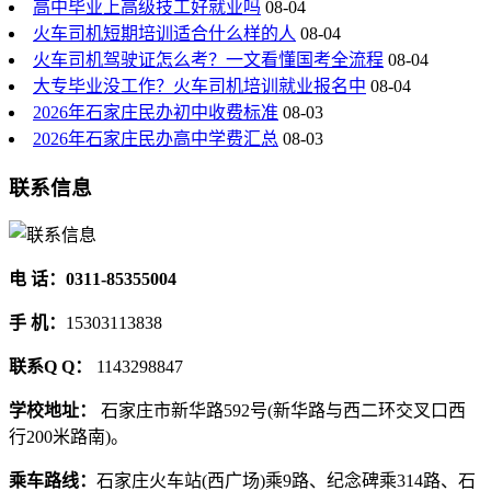
高中毕业上高级技工好就业吗
08-04
火车司机短期培训适合什么样的人
08-04
火车司机驾驶证怎么考？一文看懂国考全流程
08-04
大专毕业没工作？火车司机培训就业报名中
08-04
2026年石家庄民办初中收费标准
08-03
2026年石家庄民办高中学费汇总
08-03
联系信息
电 话：0311-85355004
手 机：
15303113838
联系Q Q：
1143298847
学校地址：
石家庄市新华路592号(新华路与西二环交叉口西
行200米路南)。
乘车路线：
石家庄火车站(西广场)乘9路、纪念碑乘314路、石