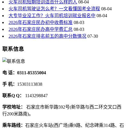
火车司机短期培训适合什么样的人
08-04
火车司机驾驶证怎么考？一文看懂国考全流程
08-04
大专毕业没工作？火车司机培训就业报名中
08-04
2026年石家庄民办初中收费标准
08-03
2026年石家庄民办高中学费汇总
08-03
2026年石家庄排名前五的高中分数情况
07-30
联系信息
电 话：0311-85355004
手 机：
15303113838
联系Q Q：
1143298847
学校地址：
石家庄市新华路592号(新华路与西二环交叉口西
行200米路南)。
乘车路线：
石家庄火车站(西广场)乘9路、纪念碑乘314路、石