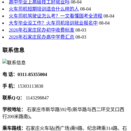
高中毕业上高级技工好就业吗
08-04
火车司机短期培训适合什么样的人
08-04
火车司机驾驶证怎么考？一文看懂国考全流程
08-04
大专毕业没工作？火车司机培训就业报名中
08-04
2026年石家庄民办初中收费标准
08-03
2026年石家庄民办高中学费汇总
08-03
联系信息
电 话：0311-85355004
手 机：
15303113838
联系Q Q：
1143298847
学校地址：
石家庄市新华路592号(新华路与西二环交叉口西
行200米路南)。
乘车路线：
石家庄火车站(西广场)乘9路、纪念碑乘314路、石