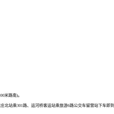
00米路南)。
石家庄北站乘301路、运河桥客运站乘旅游6路公交车留营站下车即