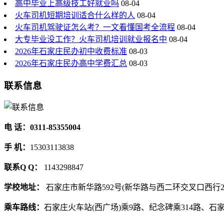
高中毕业上高级技工好就业吗
08-04
火车司机短期培训适合什么样的人
08-04
火车司机驾驶证怎么考？一文看懂国考全流程
08-04
大专毕业没工作？火车司机培训就业报名中
08-04
2026年石家庄民办初中收费标准
08-03
2026年石家庄民办高中学费汇总
08-03
联系信息
电 话：0311-85355004
手 机：
15303113838
联系Q Q：
1143298847
学校地址：
石家庄市新华路592号(新华路与西二环交叉口西行2
乘车路线：
石家庄火车站(西广场)乘9路、纪念碑乘314路、