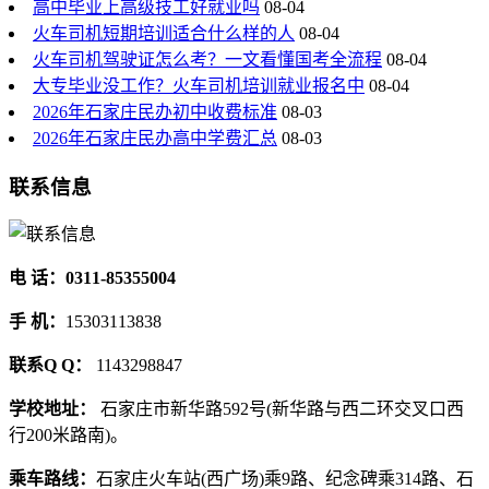
高中毕业上高级技工好就业吗
08-04
火车司机短期培训适合什么样的人
08-04
火车司机驾驶证怎么考？一文看懂国考全流程
08-04
大专毕业没工作？火车司机培训就业报名中
08-04
2026年石家庄民办初中收费标准
08-03
2026年石家庄民办高中学费汇总
08-03
联系信息
电 话：0311-85355004
手 机：
15303113838
联系Q Q：
1143298847
学校地址：
石家庄市新华路592号(新华路与西二环交叉口西
行200米路南)。
乘车路线：
石家庄火车站(西广场)乘9路、纪念碑乘314路、石