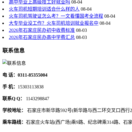
高中毕业上高级技工好就业吗
08-04
火车司机短期培训适合什么样的人
08-04
火车司机驾驶证怎么考？一文看懂国考全流程
08-04
大专毕业没工作？火车司机培训就业报名中
08-04
2026年石家庄民办初中收费标准
08-03
2026年石家庄民办高中学费汇总
08-03
联系信息
电 话：0311-85355004
手 机：
15303113838
联系Q Q：
1143298847
学校地址：
石家庄市新华路592号(新华路与西二环交叉口西行2
乘车路线：
石家庄火车站(西广场)乘9路、纪念碑乘314路、