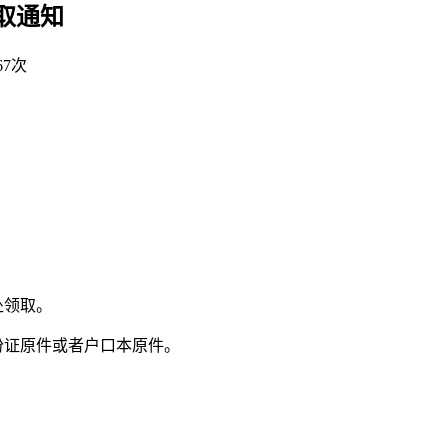
取通知
67次
处领取。
份证原件或者户口本原件。