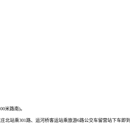
00米路南)。
石家庄北站乘301路、运河桥客运站乘旅游6路公交车留营站下车即