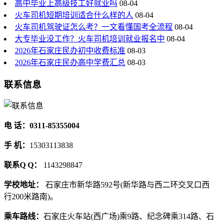
高中毕业上高级技工好就业吗
08-04
火车司机短期培训适合什么样的人
08-04
火车司机驾驶证怎么考？一文看懂国考全流程
08-04
大专毕业没工作？火车司机培训就业报名中
08-04
2026年石家庄民办初中收费标准
08-03
2026年石家庄民办高中学费汇总
08-03
联系信息
电 话：0311-85355004
手 机：
15303113838
联系Q Q：
1143298847
学校地址：
石家庄市新华路592号(新华路与西二环交叉口西
行200米路南)。
乘车路线：
石家庄火车站(西广场)乘9路、纪念碑乘314路、石