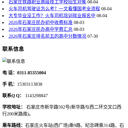
石家庄铁路职业高级技工学校招生对象
08-04
火车司机驾驶证怎么考？一文看懂国考全流程
08-04
大专毕业没工作？火车司机培训就业报名中
08-04
2026年石家庄民办初中收费标准
08-03
2026年石家庄民办高中学费汇总
08-03
2026年石家庄排名前五的高中分数情况
07-30
联系信息
电 话：0311-85355004
手 机：
15303113838
联系Q Q：
1143298847
学校地址：
石家庄市新华路592号(新华路与西二环交叉口西
行200米路南)。
乘车路线：
石家庄火车站(西广场)乘9路、纪念碑乘314路、石