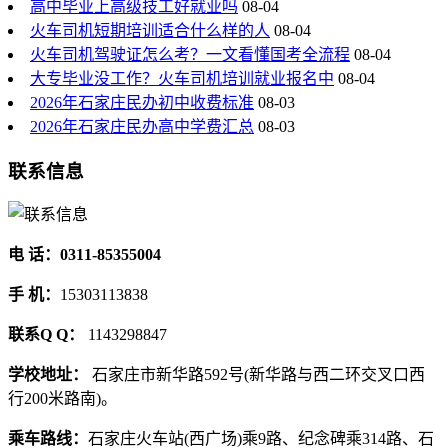
高中毕业上高级技工好就业吗
08-04
火车司机短期培训适合什么样的人
08-04
火车司机驾驶证怎么考？一文看懂国考全流程
08-04
大专毕业没工作？火车司机培训就业报名中
08-04
2026年石家庄民办初中收费标准
08-03
2026年石家庄民办高中学费汇总
08-03
联系信息
电 话：0311-85355004
手 机：
15303113838
联系Q Q：
1143298847
学校地址：
石家庄市新华路592号(新华路与西二环交叉口西
行200米路南)。
乘车路线：
石家庄火车站(西广场)乘9路、纪念碑乘314路、石