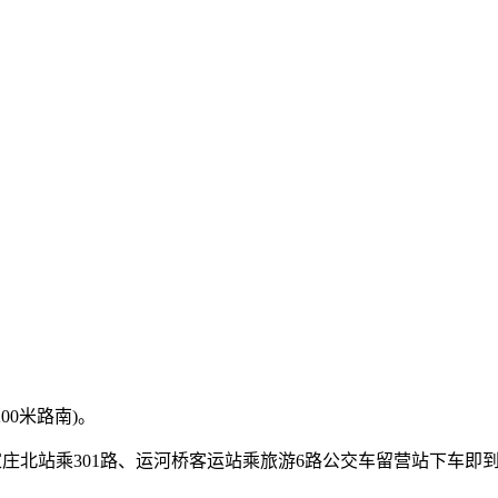
00米路南)。
石家庄北站乘301路、运河桥客运站乘旅游6路公交车留营站下车即