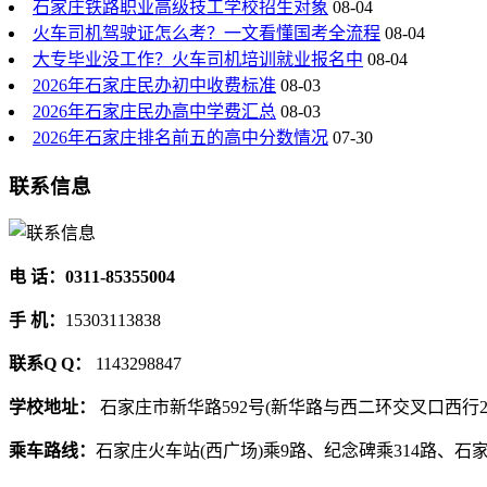
石家庄铁路职业高级技工学校招生对象
08-04
火车司机驾驶证怎么考？一文看懂国考全流程
08-04
大专毕业没工作？火车司机培训就业报名中
08-04
2026年石家庄民办初中收费标准
08-03
2026年石家庄民办高中学费汇总
08-03
2026年石家庄排名前五的高中分数情况
07-30
联系信息
电 话：0311-85355004
手 机：
15303113838
联系Q Q：
1143298847
学校地址：
石家庄市新华路592号(新华路与西二环交叉口西行2
乘车路线：
石家庄火车站(西广场)乘9路、纪念碑乘314路、