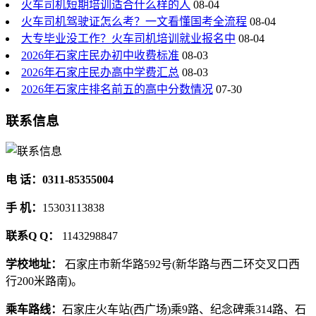
火车司机短期培训适合什么样的人
08-04
火车司机驾驶证怎么考？一文看懂国考全流程
08-04
大专毕业没工作？火车司机培训就业报名中
08-04
2026年石家庄民办初中收费标准
08-03
2026年石家庄民办高中学费汇总
08-03
2026年石家庄排名前五的高中分数情况
07-30
联系信息
电 话：0311-85355004
手 机：
15303113838
联系Q Q：
1143298847
学校地址：
石家庄市新华路592号(新华路与西二环交叉口西
行200米路南)。
乘车路线：
石家庄火车站(西广场)乘9路、纪念碑乘314路、石