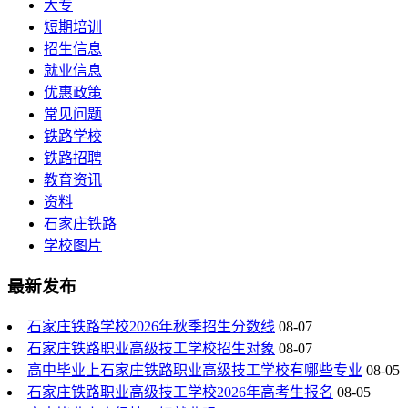
大专
短期培训
招生信息
就业信息
优惠政策
常见问题
铁路学校
铁路招聘
教育资讯
资料
石家庄铁路
学校图片
最新发布
石家庄铁路学校2026年秋季招生分数线
08-07
石家庄铁路职业高级技工学校招生对象
08-07
高中毕业上石家庄铁路职业高级技工学校有哪些专业
08-05
石家庄铁路职业高级技工学校2026年高考生报名
08-05