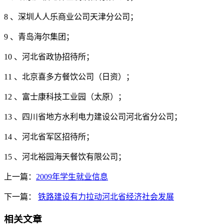
8 、深圳人人乐商业公司天津分公司；
9 、青岛海尔集团；
10 、河北省政协招待所；
11 、北京喜多方餐饮公司（日资）；
12 、富士康科技工业园（太原）；
13 、四川省地方水利电力建设公司河北省分公司；
14 、河北省军区招待所；
15 、河北裕园海天餐饮有限公司；
上一篇：
2009年学生就业信息
下一篇：
铁路建设有力拉动河北省经济社会发展
相关文章