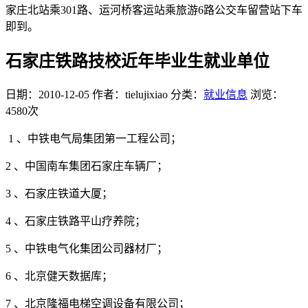
家庄北站乘301路、运河桥客运站乘旅游6路公交车留营站下车
即到。
石家庄铁路技校近年毕业生就业单位
日期：2010-12-05
作者：tielujixiao
分类：
就业信息
浏览：
4580次
1 、中铁电气局集团第一工程公司；
2 、中国南车集团石家庄车辆厂；
3 、石家庄铁道大厦；
4 、石家庄铁路平山疗养院；
5 、中铁电气化集团公司器材厂；
6 、北京健天数据库；
7 、北京隆福电梯空调设备有限公司；