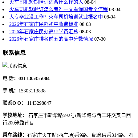
火车司机短期培训适合什么样的人
08-04
火车司机驾驶证怎么考？一文看懂国考全流程
08-04
大专毕业没工作？火车司机培训就业报名中
08-04
2026年石家庄民办初中收费标准
08-03
2026年石家庄民办高中学费汇总
08-03
2026年石家庄排名前五的高中分数情况
07-30
联系信息
电 话：0311-85355004
手 机：
15303113838
联系Q Q：
1143298847
学校地址：
石家庄市新华路592号(新华路与西二环交叉口西
行200米路南)。
乘车路线：
石家庄火车站(西广场)乘9路、纪念碑乘314路、石