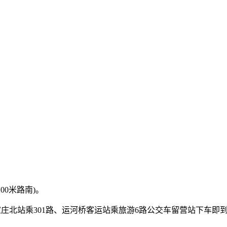
00米路南)。
石家庄北站乘301路、运河桥客运站乘旅游6路公交车留营站下车即