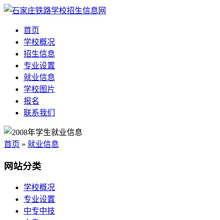
首页
学校概况
招生信息
专业设置
就业信息
学校图片
报名
联系我们
首页
»
就业信息
网站分类
学校概况
专业设置
中专中技