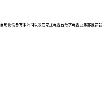
团自动化设备有限公司以及石家庄电视台数字电视业务部推荐就