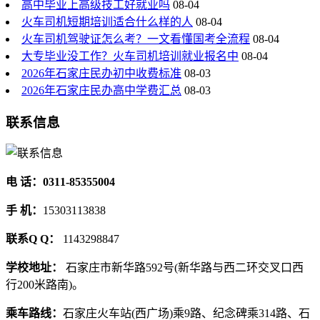
高中毕业上高级技工好就业吗
08-04
火车司机短期培训适合什么样的人
08-04
火车司机驾驶证怎么考？一文看懂国考全流程
08-04
大专毕业没工作？火车司机培训就业报名中
08-04
2026年石家庄民办初中收费标准
08-03
2026年石家庄民办高中学费汇总
08-03
联系信息
电 话：0311-85355004
手 机：
15303113838
联系Q Q：
1143298847
学校地址：
石家庄市新华路592号(新华路与西二环交叉口西
行200米路南)。
乘车路线：
石家庄火车站(西广场)乘9路、纪念碑乘314路、石