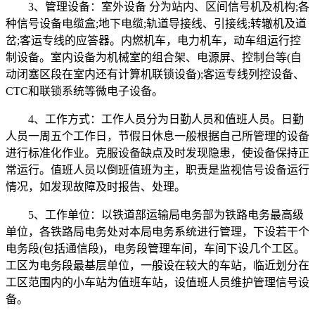
3、管理设备：室外设备 分为站内、区间信号机及机构;各
种信号设备电缆盒;地下电缆;轨道导接线、引接线;转辙机及道
岔;客运专线的应答器。内燃机车，电力机车，动车组运行控
制设备。室内设备为机械室的组合架、电源屏、控制台等(自
动闭塞区段在室内还有计算机联锁设备);客运专线列控设备、
CTC和联锁系统等微电子设备。
4、工作方式：工作人员分为日勤人员和值班人员。日勤
人员一周五个工作日，节假日休息一般根据自己所管理的设备
进行标准化作业。克服设备缺点及时发现隐患，使设备保持正
常运行。值班人员以倒班值班为主，职责是监视信号设备运行
情况，如发现故障及时报告、处理。
5、工作单位：以铁道部运输局电务部为铁路电务最高级
单位，各铁路局电务处对本局电务系统进行管理，下设若干个
电务段(包括通信段)，电务段管理车间，车间下设几个工区。
工区为电务段最基层单位，一般设在较大的车站，临近划分在
工区范围内的小车站为值班车站，设值班人员维护管理信号设
备。